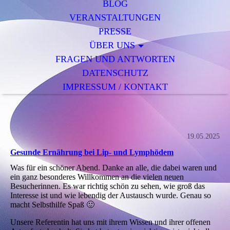
BLOG
VERANSTALTUNGEN
PRESSE
ÜBER UNS
FRAGEN UND ANTWORTEN
DATENSCHUTZ
IMPRESSUM / KONTAKT
19.05.2025
Gesunde Ernährung bei Lip- und Lymphödem
Was für ein schöner Abend. Danke an alle, die dabei waren und
ein ganz besonderes Willkommen an die vielen neuen
Besucherinnen. Es war richtig schön zu sehen, wie groß das
Interesse ist und wie lebendig der Austausch wurde. Genau so
macht Selbsthilfe Spaß 🙂
Unsere Referentin hat uns mit ihrem Wissen und ihrer offenen