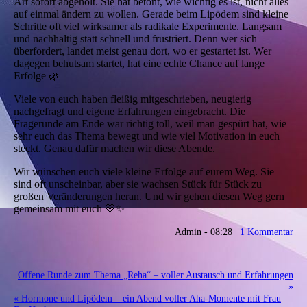
Art sofort abgeholt. Sie hat betont, wie wichtig es ist, nicht alles
auf einmal ändern zu wollen. Gerade beim Lipödem sind kleine
Schritte oft viel wirksamer als radikale Experimente. Langsam
und nachhaltig statt schnell und frustriert. Denn wer sich
überfordert, landet meist genau dort, wo er gestartet ist. Wer
dagegen behutsam startet, hat eine echte Chance auf lange
Erfolge 🌿
Viele von euch haben fleißig mitgeschrieben, neugierig
nachgefragt und eigene Erfahrungen eingebracht. Die
Fragerunde am Ende war richtig toll, weil man gespürt hat, wie
sehr euch das Thema bewegt und wie viel Motivation in euch
steckt. Genau dafür machen wir diese Abende.
Wir wünschen euch viele kleine Erfolge auf eurem Weg. Sie
sind oft unscheinbar, aber sie wachsen Stück für Stück zu
großen Veränderungen heran. Und wir gehen diesen Weg gern
gemeinsam mit euch 💛✨
Admin - 08:28 |
1 Kommentar
Offene Runde zum Thema „Reha“ – voller Austausch und Erfahrungen
»
« Hormone und Lipödem – ein Abend voller Aha-Momente mit Frau