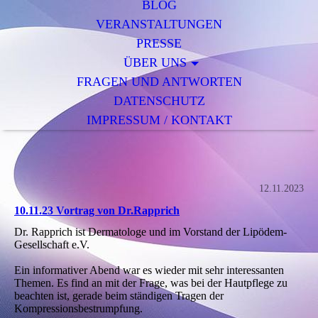
BLOG
VERANSTALTUNGEN
PRESSE
ÜBER UNS
FRAGEN UND ANTWORTEN
DATENSCHUTZ
IMPRESSUM / KONTAKT
12.11.2023
10.11.23 Vortrag von Dr.Rapprich
Dr. Rapprich ist Dermatologe und im Vorstand der Lipödem-
Gesellschaft e.V.
Ein informativer Abend war es wieder mit sehr interessanten
Themen. Es find an mit der Frage, was bei der Hautpflege zu
beachten ist, gerade beim ständigen Tragen der
Kompressionsbestrumpfung.