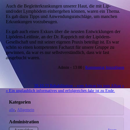
Auch die Begleiterkrankungen unserer Haut, die mit Lip-
und/oder Lymphödem einhergehen können, waren ein Thema.
Es gab dazu Tipps und Anwendungsratschläge, um manchen
Erkrankungen vorzubeugen.
Es gab auch einen Exkurs über die neusten Entwicklungen der
Lipödem-Leitlinie, an der Dr. Rapprich mit der Lipödem-
Gesellschaft und mit seiner eigenen Praxis beteiligt ist. Es war
schön so einen kompetenten Facharzt für unsere Gruppe zu
gewinnen, da war es nur selbstverständlich, dass wir fast
ausgebucht waren.
Admin - 13:00 |
Kommentar hinzufügen
20.10.23 Rehabilitation - vom Antrag bis zum Alltag »
« Ein unglaublich informatives und erfolgreiches Jahr ist zu Ende.
Kategorien
alle
Allgemein
Administration
Atom