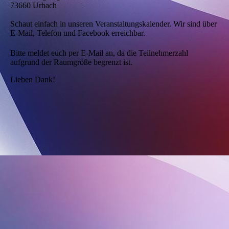
73660 Urbach
Schaut einfach in unseren Veranstaltungskalender. Wir sind über
E-Mail, Telefon und Facebook erreichbar.
Bitte meldet euch per E-Mail an, da die Teilnehmerzahl
aufgrund der Raumgröße begrenzt ist.
Lieben Dank!