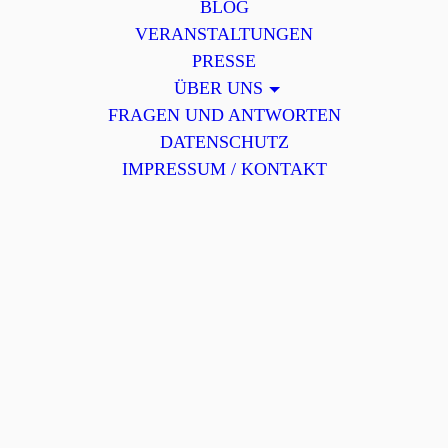
BLOG
VERANSTALTUNGEN
PRESSE
ÜBER UNS
FRAGEN UND ANTWORTEN
DATENSCHUTZ
IMPRESSUM / KONTAKT
19.05.2025
Gesunde Ernährung bei Lip- und Lymphödem
Was für ein schöner Abend. Danke an alle, die dabei waren und
ein ganz besonderes Willkommen an die vielen neuen
Besucherinnen. Es war richtig schön zu sehen, wie groß das
Interesse ist und wie lebendig der Austausch wurde. Genau so
macht Selbsthilfe Spaß 🙂
Unsere Referentin hat uns mit ihrem Wissen und ihrer offenen