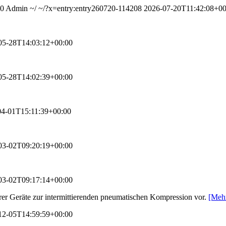
00
Admin
~/
~/?x=entry:entry260720-114208
2026-07-20T11:42:08+00
05-28T14:03:12+00:00
05-28T14:02:39+00:00
04-01T15:11:39+00:00
03-02T09:20:19+00:00
03-02T09:17:14+00:00
hrer Geräte zur intermittierenden pneumatischen Kompression vor.
[Meh
12-05T14:59:59+00:00