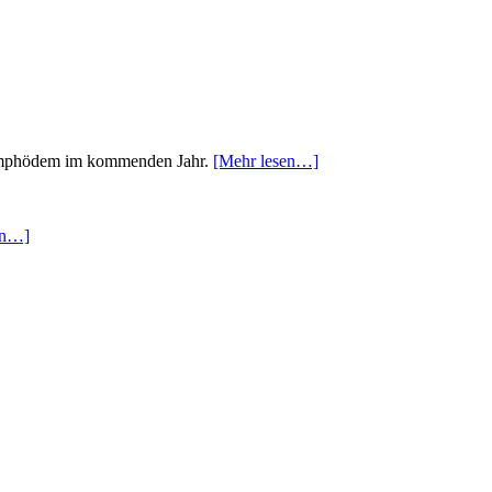
d Lymphödem im kommenden Jahr.
[Mehr lesen…]
en…]