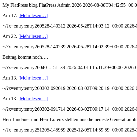
My FlatPress blog
FlatPress
Admin 2026
2026-08-08T04:42:55+00:
Am 17.
[Mehr lesen…]
~/?x=entry:entry260528-140312
2026-05-28T14:03:12+00:00
2026-
Am 22.
[Mehr lesen…]
~/?x=entry:entry260528-140239
2026-05-28T14:02:39+00:00
2026-
Beitrag kommt noch….
~/?x=entry:entry260401-151139
2026-04-01T15:11:39+00:00
2026-
Am 13.
[Mehr lesen…]
~/?x=entry:entry260302-092019
2026-03-02T09:20:19+00:00
2026-
Am 13.
[Mehr lesen…]
~/?x=entry:entry260302-091714
2026-03-02T09:17:14+00:00
2026-
Herr Lindauer und Herr Lorenz stellten uns die neueste Generation i
~/?x=entry:entry251205-145959
2025-12-05T14:59:59+00:00
2025-